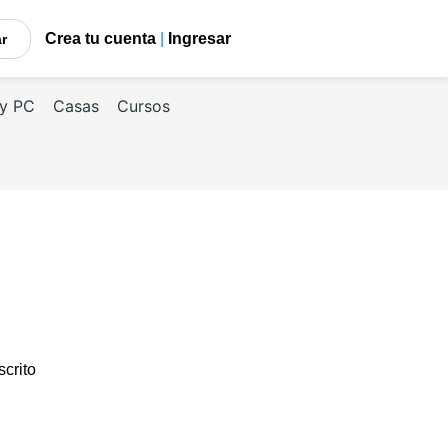
Crea tu cuenta
|
Ingresar
car
 y PC
Casas
Cursos
scrito