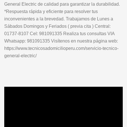
General Electric de calidad para garantizar la durabilidad.
*Respuesta rápida y eficiente para resolver tus
inconvenientes a la brevedad. Trabajamos de Lunes a
Sábados Domingos y Feriados ( previa cita ) Central:
01737-8107 Cel: 981091335 Realiza tus consultas VIA
Whatsapp: 981091335 Visítenos en nuestra página web:
https://www.tecnicosadomicilioperu.com/servicio-tecnico-
general-electric/