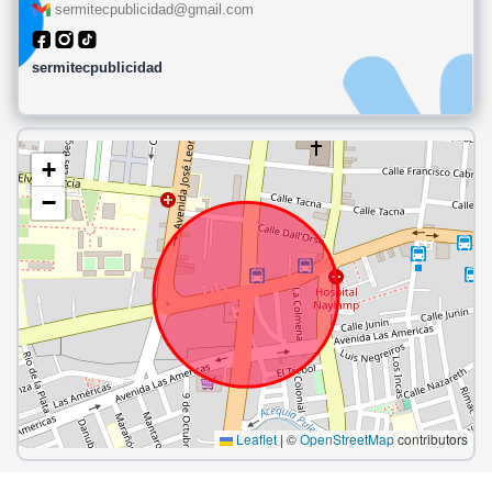
sermitecpublicidad@gmail.com
sermitecpublicidad
+
−
Leaflet
|
©
OpenStreetMap
contributors