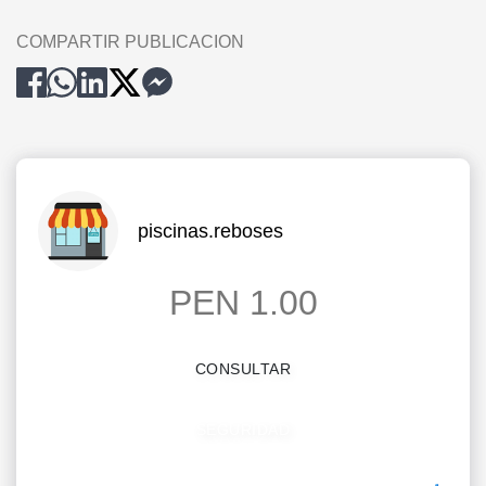
COMPARTIR PUBLICACION
piscinas.reboses
PEN 1.00
CONSULTAR
SEGURIDAD