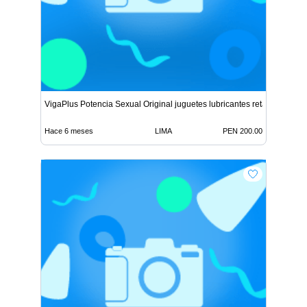
VigaPlus Potencia Sexual Original juguetes lubricantes reta
Hace 6 meses
LIMA
PEN 200.00