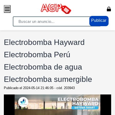
Publicar
Home
/ Compras/Ventas / Anuncios
Electrobomba Hayward
Electrobomba Perú
Electrobomba de agua
Electrobomba sumergible
Publicado el
2024-05-14 21:46:05
- cód.
203943