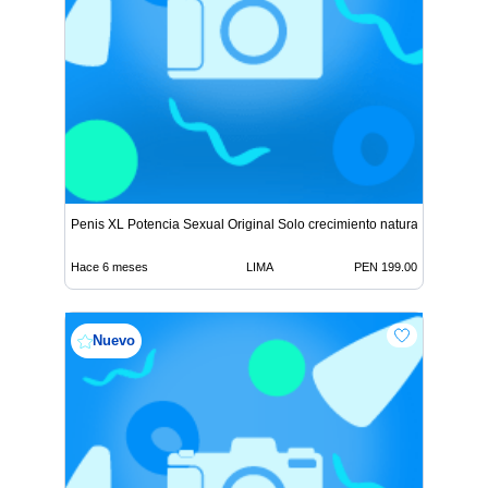
Penis XL Potencia Sexual Original Solo crecimiento natural
Hace 6 meses
LIMA
PEN 199.00
Nuevo