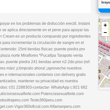
braya
oyar en los problemas de disfucción erectil. Instant
+
 se aplica directamente en el pene para apoyar las
−
ion Cream es un producto compuesto por ingredientes
 para incrementar la circulación de sangre en el
ontenido: 15ml tiendas físicas: puente piedra pro
a plaza norte Miraflores *Pucallpa Tarapoto venta
av. puente piedra 241 tiendas amor n2-2do.piso (ref.
eres más! ¡cómpralo ahora! ¡aproveche nuestros
es e internacionales contamos con delivery gratis
antizados. mantener su privacidad es nuestra
didos: t:01 2288303-contactar- WhatsApp c:921 682
tricionsexualforte.com Potenciasexualforte.com
Testoultraperu.com Testo360peru.com
ngel.com Vigor360oficial.com Alfamanperu.com