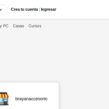
Crea tu cuenta
|
Ingresar
car
 y PC
Casas
Cursos
brayanaccesorio