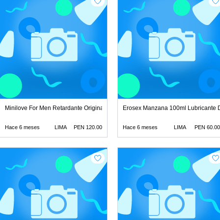
 lubricantes retar
Minilove For Men Retardante Original juguetes lubricantes r
Erosex Manzana 100ml Lubricante Di
Hace 6 meses
LIMA
PEN 120.00
Hace 6 meses
LIMA
PEN 60.00