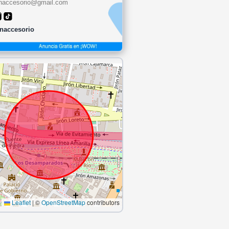
naccesorio@gmail.com
naccesorio
Leaflet
|
©
OpenStreetMap
contributors