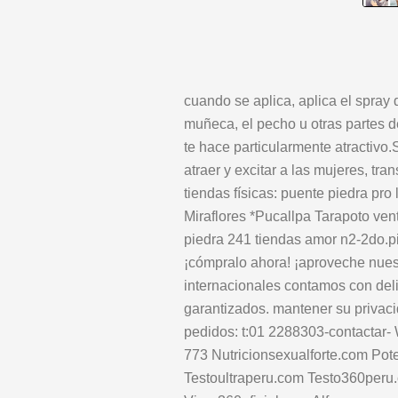
cuando se aplica, aplica el spray 
muñeca, el pecho u otras partes de
te hace particularmente atractiv
atraer y excitar a las mujeres, tr
tiendas físicas: puente piedra pro 
Miraflores *Pucallpa Tarapoto ven
piedra 241 tiendas amor n2-2do.pi
¡cómpralo ahora! ¡aproveche nues
internacionales contamos con deli
garantizados. mantener su privaci
pedidos: t:01 2288303-contactar
773 Nutricionsexualforte.com Pote
Testoultraperu.com Testo360peru.