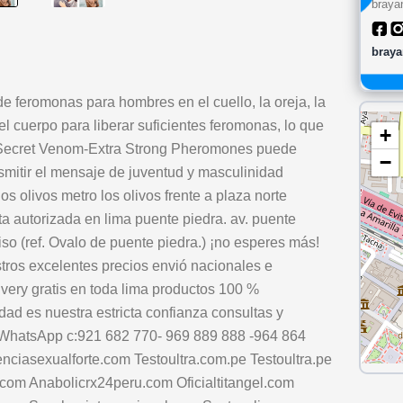
braya
braya
de feromonas para hombres en el cuello, la oreja, la
l cuerpo para liberar suficientes feromonas, lo que
+
o.Secret Venom-Extra Strong Pheromones puede
−
ansmitir el mensaje de juventud y masculinidad
los olivos metro los olivos frente a plaza norte
ta autorizada en lima puente piedra. av. puente
so (ref. Ovalo de puente piedra.) ¡no esperes más!
tros excelentes precios envió nacionales e
very gratis en toda lima productos 100 %
dad es nuestra estricta confianza consultas y
- WhatsApp c:921 682 770- 969 889 888 -964 864
nciasexualforte.com Testoultra.com.pe Testoultra.pe
com Anabolicrx24peru.com Oficialtitangel.com