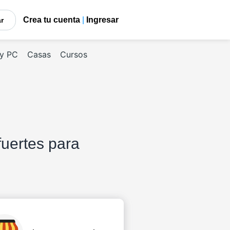
Crea tu cuenta
|
Ingresar
car
 y PC
Casas
Cursos
uertes para