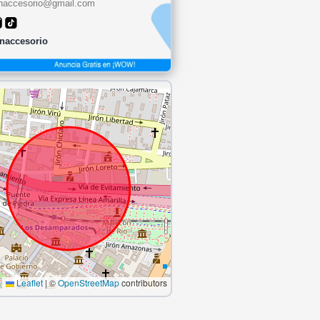
naccesorio@gmail.com
naccesorio
Leaflet
|
©
OpenStreetMap
contributors