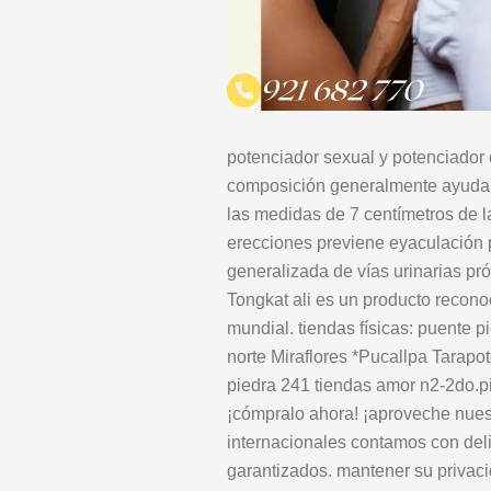
potenciador sexual y potenciador 
composición generalmente ayuda 
las medidas de 7 centímetros de la
erecciones previene eyaculación 
generalizada de vías urinarias próst
Tongkat ali es un producto recono
mundial. tiendas físicas: puente pi
norte Miraflores *Pucallpa Tarapo
piedra 241 tiendas amor n2-2do.pi
¡cómpralo ahora! ¡aproveche nues
internacionales contamos con deli
garantizados. mantener su privaci