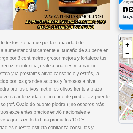
braya
braya
de testosterona que por la capacidad de
+
a aumentar drásticamente el tamaño de su pene en
−
rgo por 3 centímetros grosor mejora y fortalece tus
precoz impotencia, realiza una desinflamación
ata y la prostatitis alivia cansancio y estrés, la
cido por los grandes actores y famosos a nivel
edra pro los olivos metro los olivos frente a plaza
to venta autorizada en lima puente piedra. av. puente
so (ref. Ovalo de puente piedra.) ¡no esperes más!
tros excelentes precios envió nacionales e
very gratis en toda lima productos 100 %
dad es nuestra estricta confianza consultas y