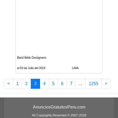
Best Web Designers
el 03 de Julio del 2024
LIMA
<
1
2
3
4
5
6
7
...
1255
>
AnunciosGratuitosPeru.com
All Copyrights Reserved © 2007-2026