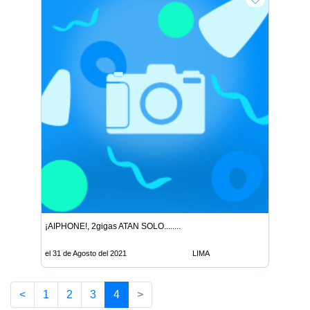
¡AIPHONE!, 2gigas ATAN SOLO........
el 31 de Agosto del 2021
LIMA
<
1
2
3
4
>