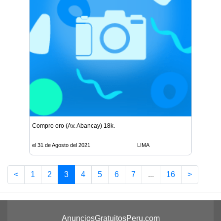
Compro oro (Av. Abancay) 18k.
el 31 de Agosto del 2021
LIMA
<
1
2
3
4
5
6
7
...
16
>
AnunciosGratuitosPeru.com