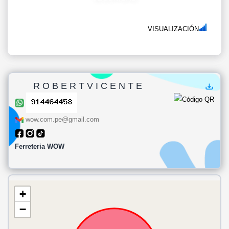
VISUALIZACIÓN
R O B E R T V I C E N T E
wow.com.pe@gmail.com
Ferreteria WOW
+
−