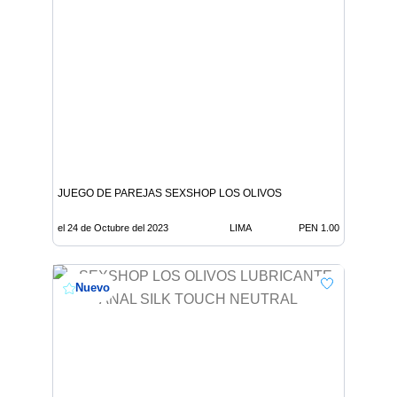
JUEGO DE PAREJAS SEXSHOP LOS OLIVOS
el 24 de Octubre del 2023
LIMA
PEN 1.00
Nuevo