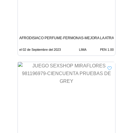
AFRODISIACO PERFUME-FERMONAS-MEJORA LA ATRACCION-SE
el 02 de Septiembre del 2023
LIMA
PEN 1.00