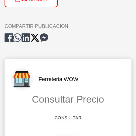
COMPARTIR PUBLICACION
Ferreteria WOW
Consultar Precio
CONSULTAR
SEGURIDAD