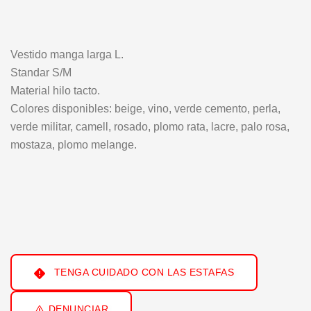
Vestido manga larga L.
Standar S/M
Material hilo tacto.
Colores disponibles: beige, vino, verde cemento, perla,
verde militar, camell, rosado, plomo rata, lacre, palo rosa,
mostaza, plomo melange.
TENGA CUIDADO CON LAS ESTAFAS
DENUNCIAR