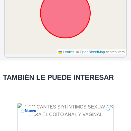
Leaflet
|
©
OpenStreetMap
contributors
TAMBIÉN LE PUEDE INTERESAR
Nuevo