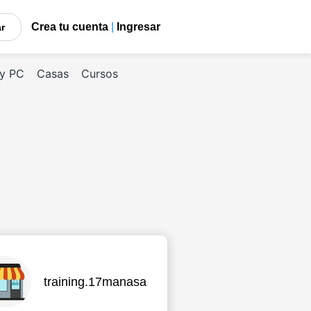
Crea tu cuenta
|
Ingresar
car
 y PC
Casas
Cursos
training.17manasa