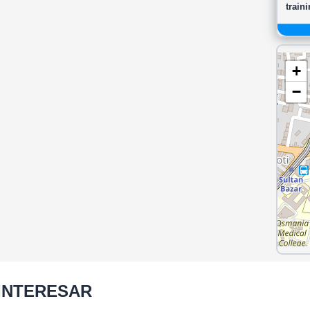
train
+
−
 INTERESAR