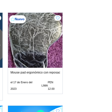
Nuevo
EXSHOP MIRAFLORES 981196979
S DE SILICONA-ANILLO -SEXSHOP MIRAFLORES 981196979
Mouse pad ergonómico con reposador de muñeca
el 17 de Enero del
PEN
LIMA
2023
12.00