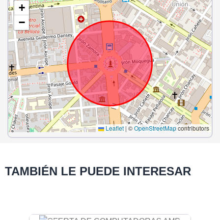
+
−
Leaflet
|
©
OpenStreetMap
contributors
TAMBIÉN LE PUEDE INTERESAR