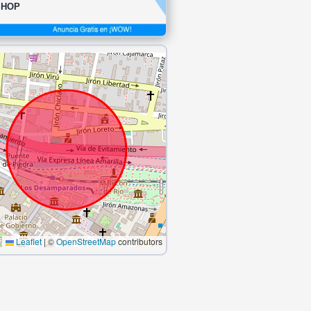
SHOP
Leaflet
|
©
OpenStreetMap
contributors