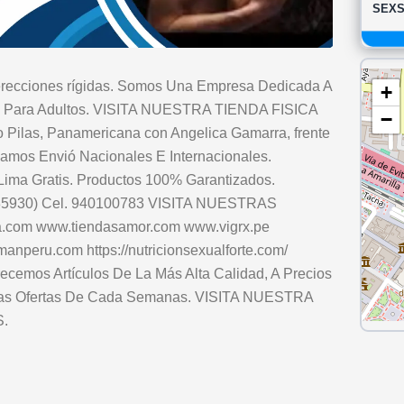
SEX
y erecciones rígidas. Somos Una Empresa Dedicada A
+
es Para Adultos. VISITA NUESTRA TIENDA FISICA
−
ro Pilas, Panamericana con Angelica Gamarra, frente
zamos Envió Nacionales E Internacionales.
ima Gratis. Productos 100% Garantizados.
5335930) Cel. 940100783 VISITA NUESTRAS
com www.tiendasamor.com www.vigrx.pe
anperu.com https://nutricionsexualforte.com/
frecemos Artículos De La Más Alta Calidad, A Precios
Las Ofertas De Cada Semanas. VISITA NUESTRA
.