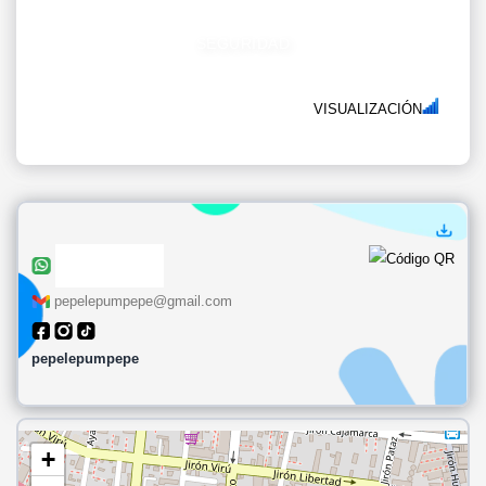
SEGURIDAD
VISUALIZACIÓN
pepelepumpepe@gmail.com
pepelepumpepe
+