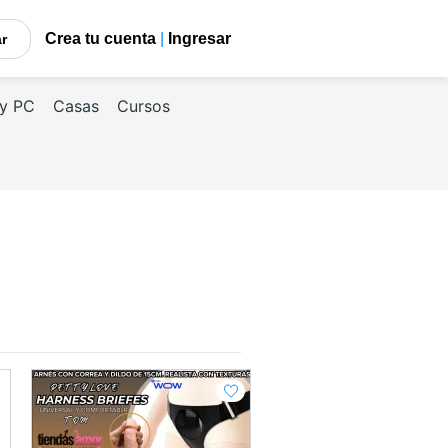
Crea tu cuenta
|
Ingresar
car
 y PC
Casas
Cursos